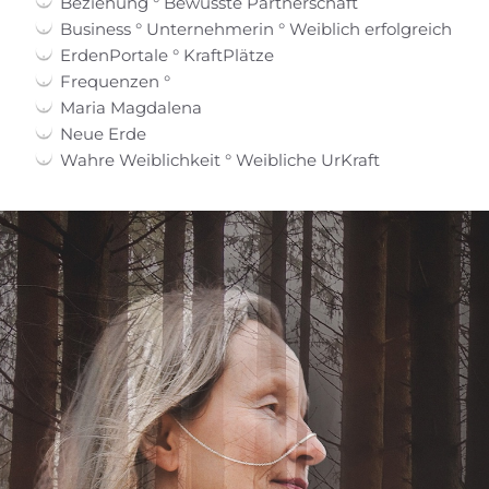
Beziehung ° Bewusste Partnerschaft
Business ° Unternehmerin ° Weiblich erfolgreich
ErdenPortale ° KraftPlätze
Frequenzen °
Maria Magdalena
Neue Erde
Wahre Weiblichkeit ° Weibliche UrKraft