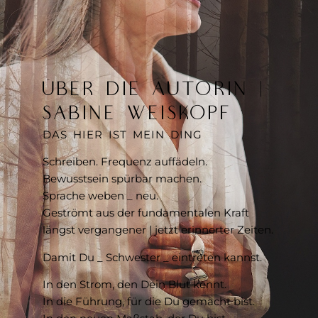
ÜBER DIE AUTORIN |
SABINE WEISKOPF
DAS HIER IST MEIN DING
Schreiben. Frequenz auffädeln.
Bewusstsein spürbar machen.
Sprache weben _ neu.
Geströmt aus der fundamentalen Kraft
längst vergangener | jetzt erinnerter Zeiten.
Damit Du _ Schwester _ eintreten kannst.
In den Strom, den Dein Blut kennt.
In die Führung, für die Du gemacht bist.