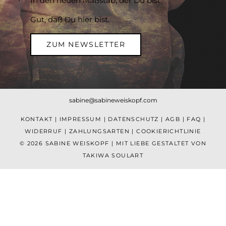
In den neuen Maßstab, der Du bist.
Gut, daß Du hier bist.
ZUM NEWSLETTER
sabine@sabineweiskopf.com
KONTAKT
|
IMPRESSUM
|
DATENSCHUTZ
|
AGB
|
FAQ
|
WIDERRUF
|
ZAHLUNGSARTEN
|
COOKIERICHTLINIE
© 2026 SABINE WEISKOPF | MIT LIEBE GESTALTET VON
TAKIWA SOULART