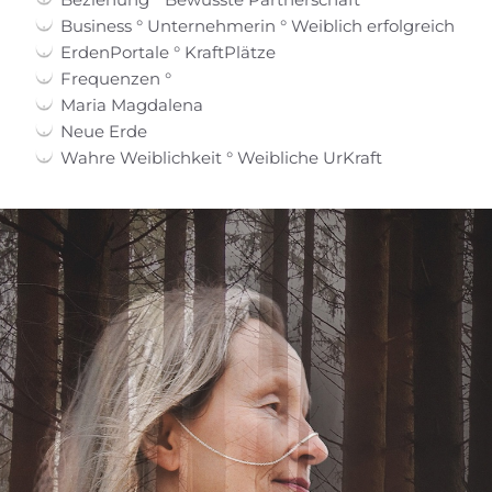
Business ° Unternehmerin ° Weiblich erfolgreich
ErdenPortale ° KraftPlätze
Frequenzen °
Maria Magdalena
Neue Erde
Wahre Weiblichkeit ° Weibliche UrKraft