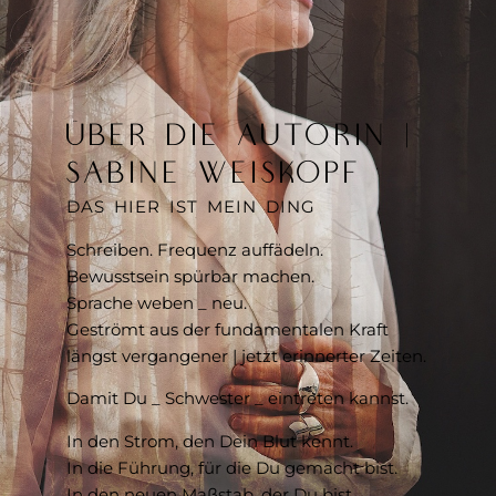
ÜBER DIE AUTORIN |
SABINE WEISKOPF
DAS HIER IST MEIN DING
Schreiben. Frequenz auffädeln.
Bewusstsein spürbar machen.
Sprache weben _ neu.
Geströmt aus der fundamentalen Kraft
längst vergangener | jetzt erinnerter Zeiten.
Damit Du _ Schwester _ eintreten kannst.
In den Strom, den Dein Blut kennt.
In die Führung, für die Du gemacht bist.
In den neuen Maßstab, der Du bist.