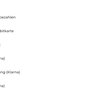
 bezahlen
bitkarte
t
na)
ng (Klarna)
na)