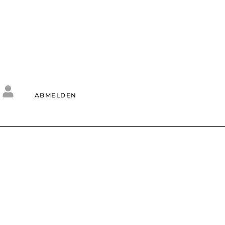
ABMELDEN