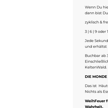
Wenn Du hier
dann bist Du
zyklisch & fre
3 | 6 | 9 ode
Jede Sekund
und erhältst 
Buchbar ab 3
Einschließli
KeltenWald.
DIE MONDE
Das ist Häut
Nichts als Es
WeihFeuer f
Wahrheit.