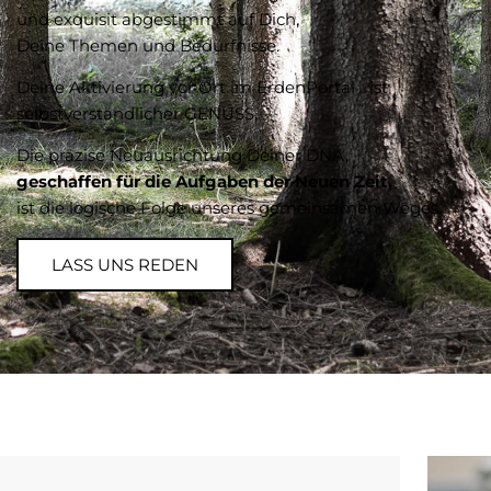
und exquisit abgestimmt auf Dich,
Deine Themen und Bedürfnisse.
Deine Aktivierung vor Ort im ErdenPortal ist
selbstverständlicher GENUSS.
Die präzise Neuausrichtung Deiner DNA,
geschaffen für die Aufgaben der Neuen Zeit,
ist die logische Folge unseres gemeinsamen Weges.
LASS UNS REDEN