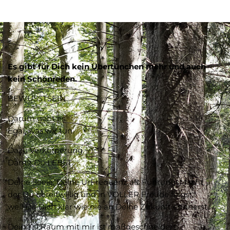
Es gibt für Dich kein Übertünchen mehr
und auch
kein Schönreden.
BEWUSSTSEIN
Darum geht es.
Egal, was wir tun.
Dazu Verkörperung.
Damit Du LEBST.
Deine Seele, Deine UrFrequenz als FührungsMacht,
der Du bereitwillig und in VOLLER Freude folgst,
weil Du Dich klar wie nie an Deine Zukunft erinnerst.
Dein 1 : 1 Raum mit mir ist maßgeschneidert