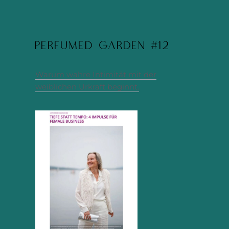
Perfumed Garden #12
Warum wahre Intimität mit der
weiblichen Urkraft beginnt.