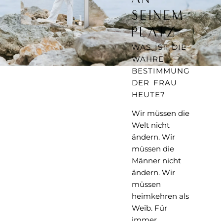
seinem
Platz
WAS IST DIE
WAHRE
BESTIMMUNG
DER FRAU
HEUTE?
Wir müssen die
Welt nicht
ändern. Wir
müssen die
Männer nicht
ändern. Wir
müssen
heimkehren als
Weib. Für
immer.