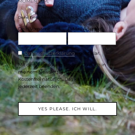
MOMENTUM
.
Deine Email Adresse ist ein Pflichtfeld.
Dein Vorname
E-Mail Adresse*
Datenschutzerklärung
- geht klar.
Mit der Anmeldung landest Du auch in
meinem Newsletter Abonnement.
Kostenfrei natürlich. Das kannst Du
jederzeit beenden.