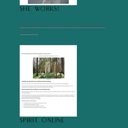
She works!
Tiefe statt Tempo: 4 Impulse für Female
Business
Spirit Online