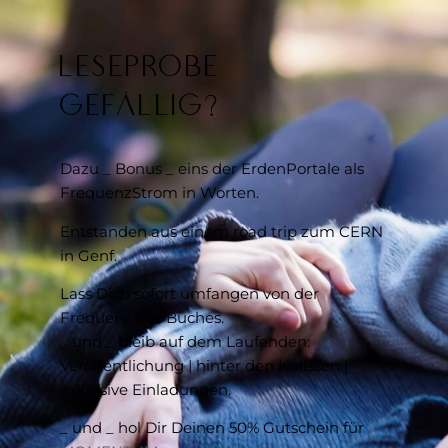
Leseprobe
gefällig?
Dazu _ Bonus _ eins der ErdenPortale als
FrequenzStrom in Worten.
Entstanden aus einem road trip zum CERN
in Genf.
Lass Dich sofort umfangen von der
Frequenz des Buches.
_ und _ bleib auf dem Laufenden:
Veröffentlichung | hinter den Kulissen |
exklusive Einladungen.
_ und _ hol Dir Deinen 50% Gutschein für