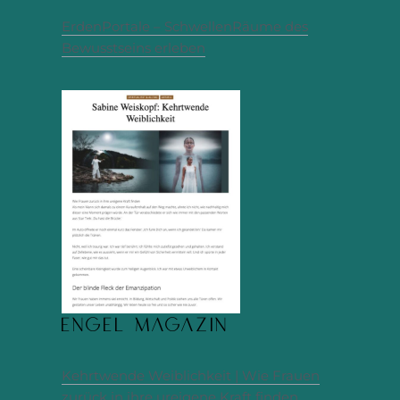
ErdenPortale – SchwellenRäume des
Bewusstseins erleben
Engel Magazin
Kehrtwende Weiblichkeit | Wie Frauen
zurück in ihre ureigene Kraft finden