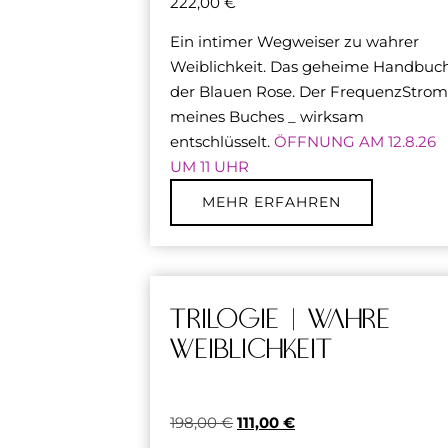
222,00
€
Ein intimer Wegweiser zu wahrer
Weiblichkeit. Das geheime Handbuc
der Blauen Rose. Der FrequenzStrom
meines Buches _ wirksam
entschlüsselt.
ÖFFNUNG AM 12.8.26
UM 11 UHR
MEHR ERFAHREN
Trilogie | wahre
Weiblichkeit
198,00
€
111,00
€