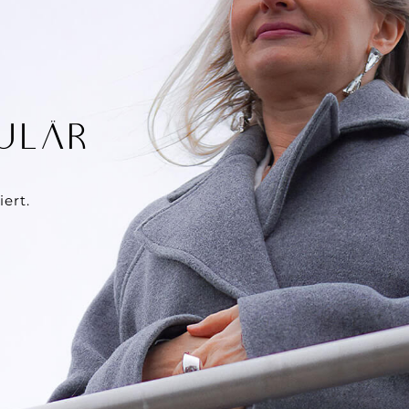
LULÄR
ert.