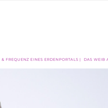
E & FREQUENZ EINES ERDENPORTALS |
DAS WEIB AN