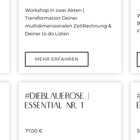
Workshop in zwei Akten |
W
Transformation Deiner
B
multidimensionalen ZeitRechnung &
F
Deiner to do Listen
MEHR ERFAHREN
#dieblauerose |
essential Nr. 1
77,00
€
5