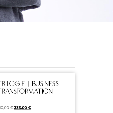
Trilogie | Business
Transformation
10,00
€
333,00
€