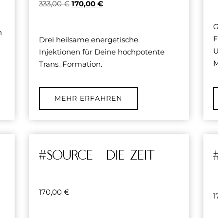
333,00
€
170,00
€
G
h
F
Drei heilsame energetische
U
Injektionen für Deine hochpotente
M
Trans_Formation.
MEHR ERFAHREN
#source | DIE ZEIT
170,00
€
1