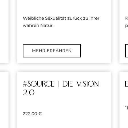
Weibliche Sexualität zurück zu ihrer
K
wahren Natur.
p
MEHR ERFAHREN
#source | DIE VISION
2.0
1
222,00
€