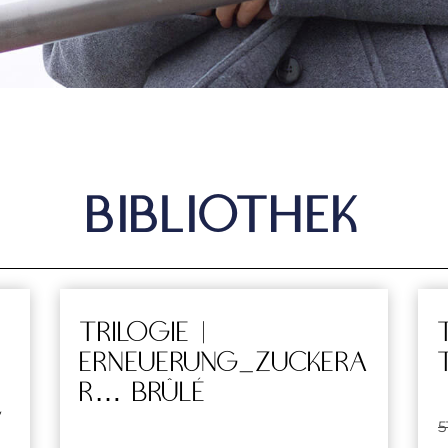
Bibliothek
Trilogie |
Erneuerung_ZuckerA
r… brûlé
v
5