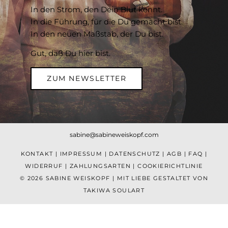
In den Strom, den Dein Blut kennt.
In die Führung, für die Du gemacht bist.
In den neuen Maßstab, der Du bist.
Gut, daß Du hier bist.
ZUM NEWSLETTER
sabine@sabineweiskopf.com
KONTAKT
|
IMPRESSUM
|
DATENSCHUTZ
|
AGB
|
FAQ
|
WIDERRUF
|
ZAHLUNGSARTEN
|
COOKIERICHTLINIE
© 2026 SABINE WEISKOPF | MIT LIEBE GESTALTET VON
TAKIWA SOULART