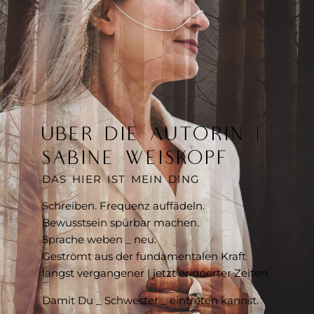
ÜBER DIE AUTORIN |
SABINE WEISKOPF
DAS HIER IST MEIN DING
Schreiben. Frequenz auffädeln.
Bewusstsein spürbar machen.
Sprache weben _ neu.
Geströmt aus der fundamentalen Kraft
längst vergangener | jetzt erinnerter Zeiten.
Damit Du _ Schwester _ eintreten kannst.