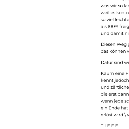
was wir so la
weil es kontro
so viel leicht
als 100% fre
und damit nic
Diesen Weg 
das können wi
Dafür sind wi
Kaum eine F
kennt jedoch
und zärtlich
die erst dann
wenn jede sc
ein Ende hat
erlöst wird \
T I E F E