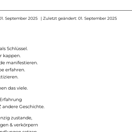
01. September 2025
| Zuletzt geändert: 01. September 2025
ls Schlüssel.
r kappen.
de manifestieren.
be erfahren.
tizieren.
en das viele.
 Erfahrung
Z andere Geschichte.
nzig zustande,
lgen & verkörpern
ndlungen setzen,