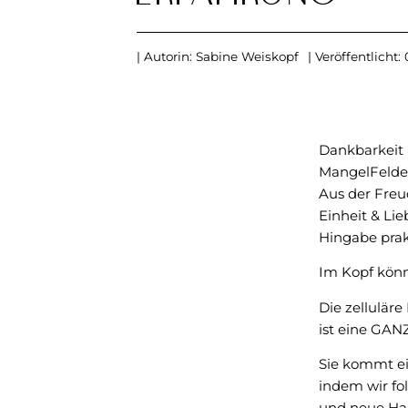
| Autorin:
Sabine Weiskopf
| Veröffentlicht:
Dankbarkeit a
MangelFelde
Aus der Freu
Einheit & Lie
Hingabe prak
Im Kopf könn
Die zelluläre
ist eine GAN
Sie kommt ei
indem wir fo
und neue Ha