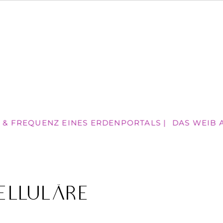
 & FREQUENZ EINES ERDENPORTALS |
DAS WEIB AN
elluläre