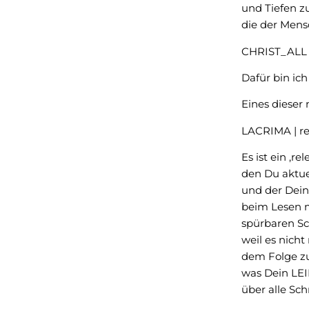
und Tiefen z
die der Mens
CHRIST_ALL
Dafür bin ich 
Eines dieser 
LACRIMA | re
Es ist ein ‚rel
den Du aktue
und der Dei
beim Lesen m
spürbaren Sc
weil es nich
dem Folge zu
was Dein LEI
über alle Sc