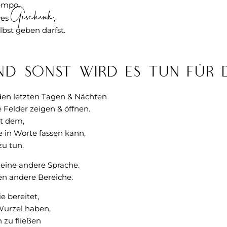
empo,
Geschenk
ves
,
lbst geben darfst.
nd sonst wird es tun für 
 den letzten Tagen & Nächten
 Felder zeigen & öffnen.
t dem,
e in Worte fassen kann,
zu tun.
 eine andere Sprache.
ren andere Bereiche.
ie bereitet,
Wurzel haben,
 zu fließen