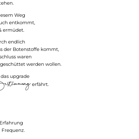
tehen.
diesem Weg
uch entkommt,
 & ermüdet.
rch endlich
s der Botenstoffe kommt,
rschluss waren
geschüttet werden wollen.
n das upgrade
stimmung
erfährt.
 Erfahrung
n Frequenz.