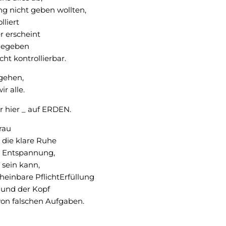
ng nicht geben wollten,
lliert
er erscheint
igegeben
ht kontrollierbar.
gehen,
r alle.
r hier _ auf ERDEN.
rau
 die klare Ruhe
e Entspannung,
 sein kann,
heinbare PflichtErfüllung
 und der Kopf
 von falschen Aufgaben.