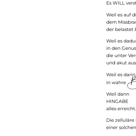
Es WILL vers
Weil es auf 
dem Missbra
der belastet
Weil es dadu
in den Genus
die unter Ve
und akut aus
Weil es dari
Be
in wahre
Weil dann
HINGABE
alles erreicht.
Die zelluläre
einer solche