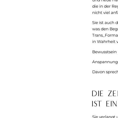
die in der Re
nicht viel an
Sie ist auch 
was den Begr
Trans_Forma
in Wahrheit v
Bewusstsein 
Anspannung i
Davon sprech
Die z
ist e
Sie verlangt u