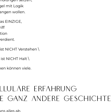
gel mit Logik
fangen wollen.
das EINZIGE,
iff
tion
erdient.
ist NICHT Verstehen \
st NICHT Halt \
en können viele.
elluläre Erfahrung
ine GANZ andere Geschichte
ns alles ab,