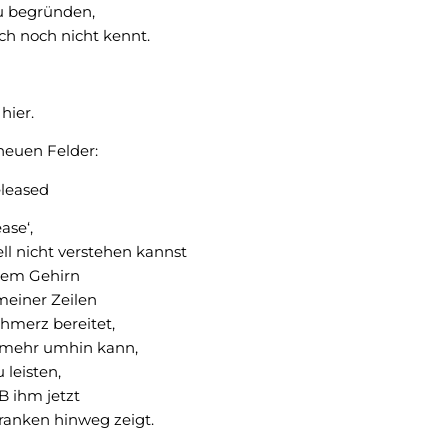
u begründen,
ch noch nicht kennt.
hier.
neuen Felder:
leased
ease‘,
ll nicht verstehen kannst
nem Gehirn
einer Zeilen
hmerz bereitet,
t mehr umhin kann,
 leisten,
B ihm jetzt
hranken hinweg zeigt.