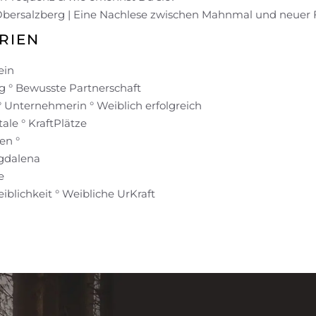
Obersalzberg | Eine Nachlese zwischen Mahnmal und neuer
RIEN
ein
 ° Bewusste Partnerschaft
° Unternehmerin ° Weiblich erfolgreich
ale ° KraftPlätze
en °
gdalena
e
blichkeit ° Weibliche UrKraft