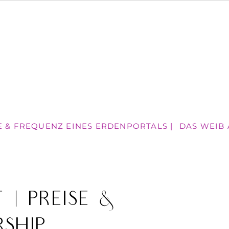
E & FREQUENZ EINES ERDENPORTALS |
DAS WEIB A
 | Preise &
rship