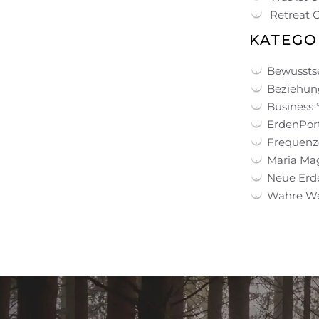
Retreat 
KATEGO
Bewussts
Beziehung
Business 
ErdenPort
Frequenz
Maria Ma
Neue Erd
Wahre Wei