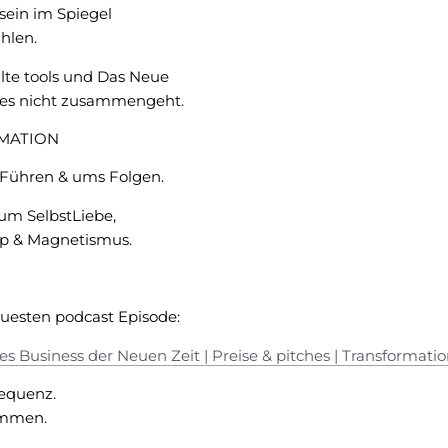
ein im Spiegel
hlen.
lte tools und Das Neue
des nicht zusammengeht.
MATION
 Führen & ums Folgen.
um SelbstLiebe,
hip & Magnetismus.
euesten podcast Episode:
es Business der Neuen Zeit | Preise & pitches | Transformati
equenz.
ommen.