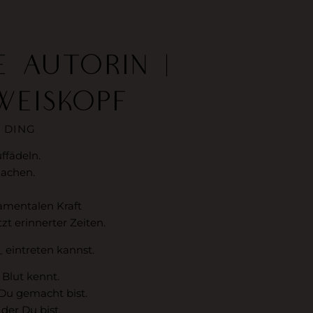
E AUTORIN |
WEISKOPF
 DING
ffädeln.
machen.
amentalen Kraft
zt erinnerter Zeiten.
 eintreten kannst.
 Blut kennt.
 Du gemacht bist.
der Du bist.