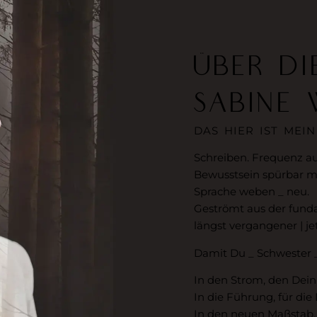
ÜBER DI
SABINE 
DAS HIER IST MEIN
Schreiben. Frequenz au
Bewusstsein spürbar 
Sprache weben _ neu.
Geströmt aus der fund
längst vergangener | jet
Damit Du _ Schwester _
In den Strom, den Dein
In die Führung, für die
In den neuen Maßstab, 