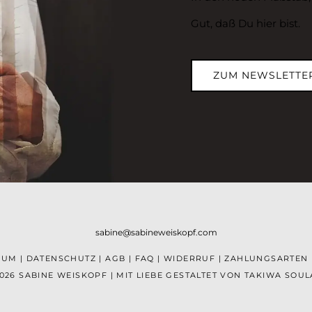
Gut, daß Du hier bist.
ZUM NEWSLETTE
sabine@sabineweiskopf.com
SUM
|
DATENSCHUTZ
|
AGB
|
FAQ
|
WIDERRUF
|
ZAHLUNGSARTEN
026 SABINE WEISKOPF | MIT LIEBE GESTALTET VON
TAKIWA SOUL