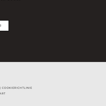
R
|
COOKIERICHTLINIE
ART