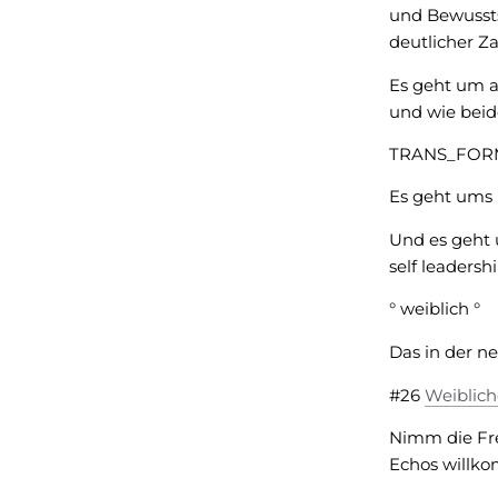
und Bewussts
deutlicher Za
Es geht um a
und wie bei
TRANS_FOR
Es geht ums
Und es geht 
self leaders
° weiblich °
Das in der n
#26
Weiblich
Nimm die Fr
Echos willk