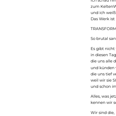
Ich schau hi
zum KeltenW
und ich weiß
Das Werk ist
TRANSFORM
So brutal sanf
Es gibt nicht
in diesen Ta
die uns alle
und künden
die uns tief v
weil wir sie 
und schon i
Alles, was jet
kennen wir s
Wir sind die,