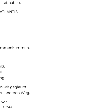
eitet haben.
 ATLANTIS
usammenkommen.
ld.
l.
ng.
 wir geglaubt,
nen anderen Weg.
 wir
LUSION.