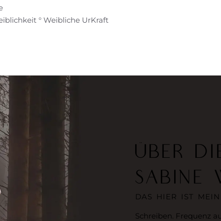
e
blichkeit ° Weibliche UrKraft
ÜBER DI
SABINE 
DAS HIER IST MEIN
Schreiben. Frequenz au