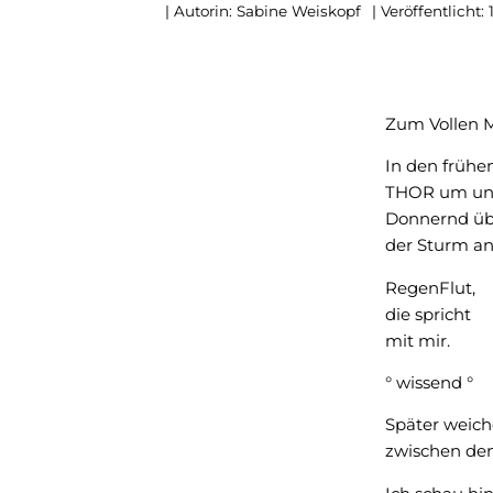
| Autorin:
Sabine Weiskopf
| Veröffentlicht:
Zum Vollen 
In den frühe
THOR um uns
Donnernd üb
der Sturm a
RegenFlut,
die spricht
mit mir.
° wissend °
Später weic
zwischen den