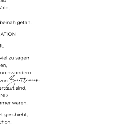
nab
ald,
:
 beinah getan.
ATION
t.
 viel zu sagen
gen,
 durchwandern
Zeitlinien
 von
,
ertraut sind,
SIND
mmer waren.
zt geschieht,
chon.