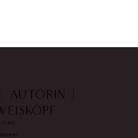
E AUTORIN |
WEISKOPF
 DING
ffädeln.