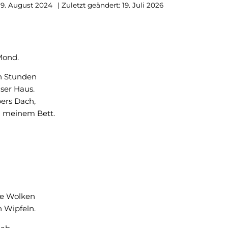
19. August 2024
| Zuletzt geändert: 19. Juli 2026
Mond.
n Stunden
er Haus.
ers Dach,
n meinem Bett.
he Wolken
 Wipfeln.