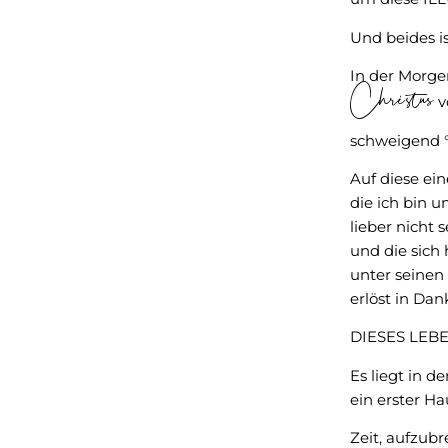
Und beides is
In der Morgen
Christus
v
schweigend 
Auf diese ei
die ich bin u
lieber nicht s
und die sich
unter seine
erlöst in Dan
DIESES LEB
Es liegt in de
ein erster Ha
Zeit, aufzub