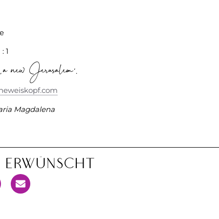
e
: 1
‚a new Jerusalem‘
.
neweiskopf.com
ria Magdalena
n Erwünscht