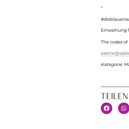
°
#dieblaueros
Einweihung 1 
The codes of
sabine@sabi
Kategorie:
Ma
Teile