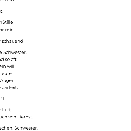
t.
Stille
or mir.
° schauend
ne Schwester,
nd so oft
ein will
 heute
n Augen
kbarkeit.
EN
r Luft
uch von Herbst.
rechen, Schwester.