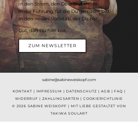
In den Strom, den Dein Blut kennt.
In die Führung, für die Du gemacht bist.
In den neuen Maßstab, der Du bist.
Gut, daß Du hier bist.
ZUM NEWSLETTER
sabine@sabineweiskopf.com
KONTAKT
|
IMPRESSUM
|
DATENSCHUTZ
|
AGB
|
FAQ
|
WIDERRUF
|
ZAHLUNGSARTEN
|
COOKIERICHTLINIE
© 2026 SABINE WEISKOPF | MIT LIEBE GESTALTET VON
TAKIWA SOULART