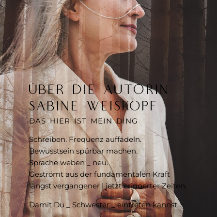
ÜBER DIE AUTORIN |
SABINE WEISKOPF
DAS HIER IST MEIN DING
Schreiben. Frequenz auffädeln.
Bewusstsein spürbar machen.
Sprache weben _ neu.
Geströmt aus der fundamentalen Kraft
längst vergangener | jetzt erinnerter Zeiten.
Damit Du _ Schwester _ eintreten kannst.