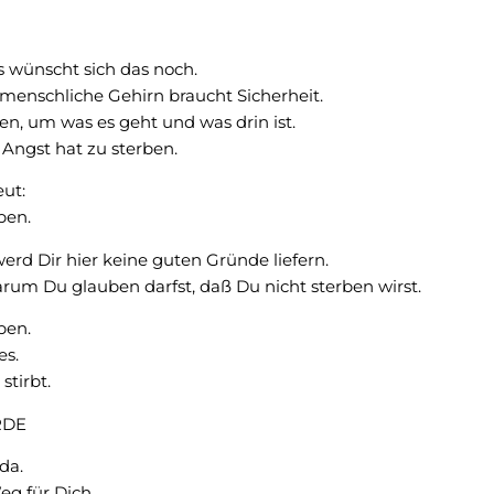
ns wünscht sich das noch.
 menschliche Gehirn braucht Sicherheit.
en, um was es geht und was drin ist.
 Angst hat zu sterben.
eut:
ben.
werd Dir hier keine guten Gründe liefern.
rum Du glauben darfst, daß Du nicht sterben wirst.
ben.
es.
stirbt.
RDE
 da.
Weg für Dich.