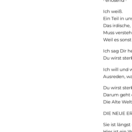
· erlösend ·
Ich weiß.
Ein Teil in u
Das irdische,
Muss versteh
Weil es sonst
Ich sag Dir h
Du wirst ster
Ich will und 
Ausreden, wa
Du wirst ster
Darum geht 
Die Alte Welt 
DIE NEUE E
Sie ist längst
Hier ist ein 