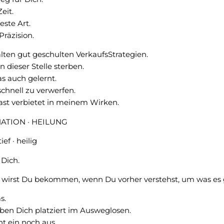
eit.
este Art.
Präzision.
alten gut geschulten VerkaufsStrategien.
 dieser Stelle sterben.
as auch gelernt.
chnell zu verwerfen.
fast verbietet in meinem Wirken.
TION · HEILUNG
ef · heilig
 Dich.
 wirst Du bekommen, wenn Du vorher verstehst, um was es 
s.
en Dich platziert im Ausweglosen.
t ein noch aus.