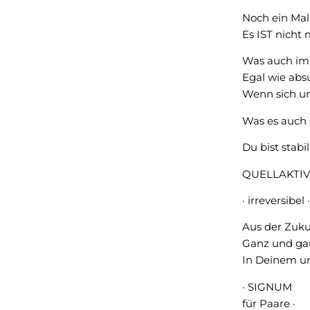
Noch ein Mal
Es IST nicht
Was auch im
Egal wie abs
Wenn sich un
Was es auch s
Du bist stabil
QUELLAKTI
· irreversibel ·
Aus der Zuku
Ganz und gar 
In Deinem un
· SIGNUM
für Paare ·