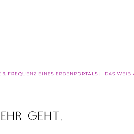
E & FREQUENZ EINES ERDENPORTALS |
DAS WEIB A
mehr geht.