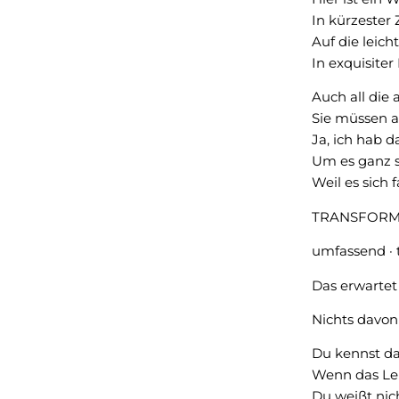
In kürzester Z
Auf die leicht
In exquisiter 
Auch all die 
Sie müssen an
Ja, ich hab d
Um es ganz s
Weil es sich 
TRANSFORMA
umfassend · ti
Das erwartet
Nichts davon
Du kennst da
Wenn das Leb
Du weißt nich