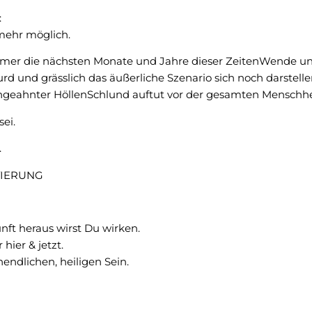
:
 mehr möglich.
mer die nächsten Monate und Jahre dieser ZeitenWende un
urd und grässlich das äußerliche Szenario sich noch darstell
geahnter HöllenSchlund auftut vor der gesamten Menschhe
ei.
.
VIERUNG
nft heraus wirst Du wirken.
hier & jetzt.
endlichen, heiligen Sein.