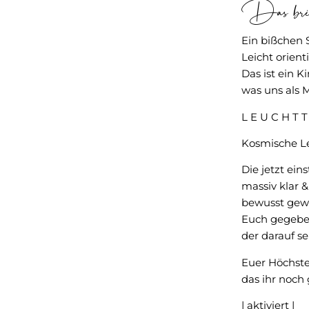
Das bric
Ein bißchen
Leicht orient
Das ist ein K
was uns als 
L E U C H T 
Kosmische Le
Die jetzt ei
massiv klar &
bewusst gewä
Euch gegebe
der darauf se
Euer Höchste
das ihr noch 
| aktiviert |