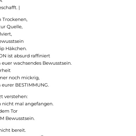
bt
schafft. |
m Trockenen,
ur Quelle,
viert,
ewusstsein
ip Häkchen.
N ist absurd raffiniert
 euer wachsendes Bewusstsein.
rheit
mmer noch mickrig,
n eurer BESTIMMUNG.
zt verstehen:
h nicht mal angefangen.
 dem Tor
 Bewusstsein.
nicht bereit.