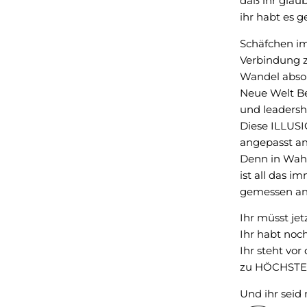
daß ihr glau
ihr habt es ge
Schäfchen i
Verbindung z
Wandel absol
Neue Welt B
und leadersh
Diese ILLUSIO
angepasst an
Denn in Wah
ist all das i
gemessen a
Ihr müsst jet
Ihr habt noc
Ihr steht vor
zu HÖCHSTEM
Und ihr seid 