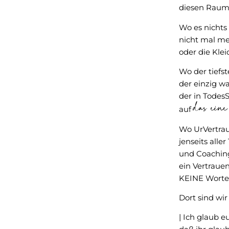
diesen Raum
Wo es nichts 
nicht mal m
oder die Klei
Wo der tiefst
der einzig wa
der in TodesS
das ei
auf
Wo UrVertra
jenseits alle
und Coachin
ein Vertrauen
KEINE Worte 
Dort sind wir
| Ich glaub e