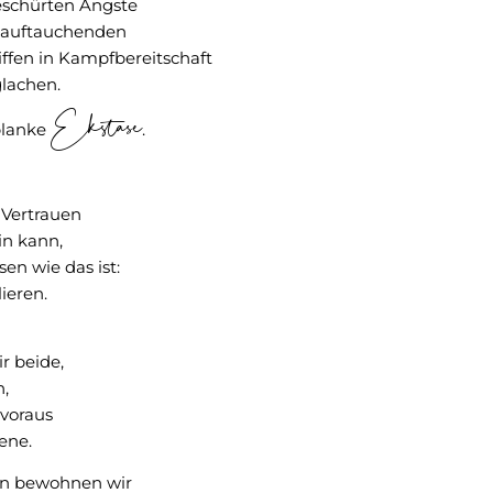
geschürten Ängste
h auftauchenden
ffen in Kampfbereitschaft
lachen.
Ekstase
 blanke
.
 Vertrauen
in kann,
en wie das ist:
lieren.
r beide,
h,
voraus
ene.
en bewohnen wir