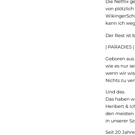
Die Netflix 
von plötzlic
WikingerSchi
kann ich weg
Der Rest ist
| PARADIES |
Geboren aus
wie es nur se
wenn wir wiss
Nichts zu ver
Und das.
Das haben wi
Heribert & Ic
den meisten 
in unserer Sz
Seit 20 Jahr