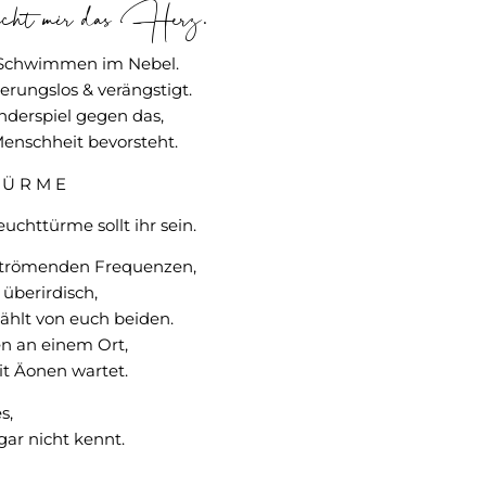
ht mir das Herz.
 Schwimmen im Nebel.
ierungslos & verängstigt.
inderspiel gegen das,
Menschheit bevorsteht.
T Ü R M E
uchttürme sollt ihr sein.
nströmenden Frequenzen,
 überirdisch,
hlt von euch beiden.
n an einem Ort,
it Äonen wartet.
s,
gar nicht kennt.