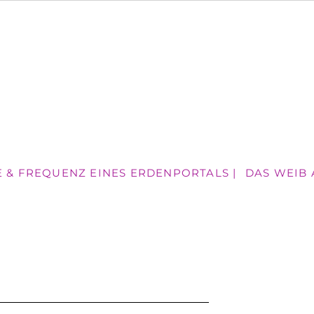
E & FREQUENZ EINES ERDENPORTALS |
DAS WEIB AN