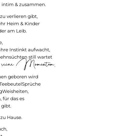
 intim & zusammen.
zu verlieren gibt,
ehr Heim & Kinder
der am Leib.
e,
hre Instinkt aufwacht,
ehnsüchten still wartet
ne reine Momentum
.
uen geboren wird
r TeebeutelSprüche
gWeisheiten,
, für das es
gibt.
 zu Hause.
uch,