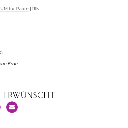
UM für Paare
| 111k
G
ue Erde
n Erwünscht