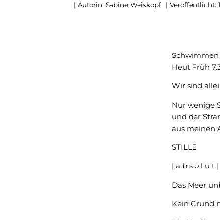
| Autorin:
Sabine Weiskopf
| Veröffentlicht:
Schwimmen 
Heut Früh 7.
Wir sind allei
Nur wenige
und der Stra
aus meinen 
STILLE
| a b s o l u t |
Das Meer un
Kein Grund 