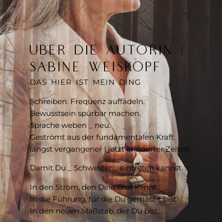
ÜBER DIE AUTORIN |
SABINE WEISKOPF
DAS HIER IST MEIN DING
Schreiben. Frequenz auffädeln.
Bewusstsein spürbar machen.
Sprache weben _ neu.
Geströmt aus der fundamentalen Kraft
längst vergangener | jetzt erinnerter Zeiten.
Damit Du _ Schwester _ eintreten kannst.
In den Strom, den Dein Blut kennt.
In die Führung, für die Du gemacht bist.
In den neuen Maßstab, der Du bist.