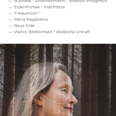
Business ° Unternehmerin ° Weiblich erfolgreich
ErdenPortale ° KraftPlätze
Frequenzen °
Maria Magdalena
Neue Erde
Wahre Weiblichkeit ° Weibliche UrKraft