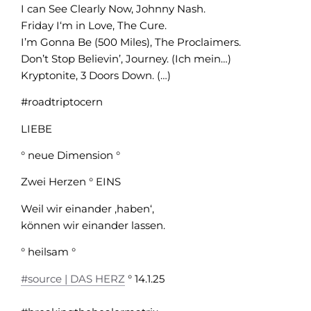
I can See Clearly Now, Johnny Nash.
Friday I‘m in Love, The Cure.
I’m Gonna Be (500 Miles), The Proclaimers.
Don’t Stop Believin’, Journey. (Ich mein…)
Kryptonite, 3 Doors Down. (…)
#roadtriptocern
LIEBE
° neue Dimension °
Zwei Herzen ° EINS
Weil wir einander ‚haben‘,
können wir einander lassen.
° heilsam °
#source | DAS HERZ
° 14.1.25