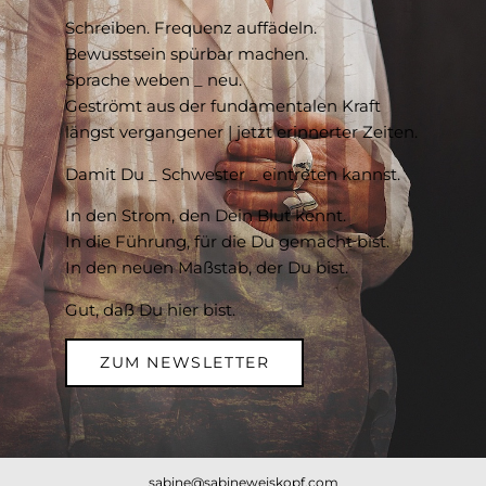
Schreiben. Frequenz auffädeln.
Bewusstsein spürbar machen.
Sprache weben _ neu.
Geströmt aus der fundamentalen Kraft
längst vergangener | jetzt erinnerter Zeiten.
Damit Du _ Schwester _ eintreten kannst.
In den Strom, den Dein Blut kennt.
In die Führung, für die Du gemacht bist.
In den neuen Maßstab, der Du bist.
Gut, daß Du hier bist.
ZUM NEWSLETTER
sabine@sabineweiskopf.com