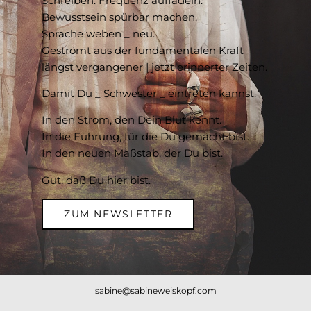
Schreiben. Frequenz auffädeln.
Bewusstsein spürbar machen.
Sprache weben _ neu.
Geströmt aus der fundamentalen Kraft
längst vergangener | jetzt erinnerter Zeiten.
Damit Du _ Schwester _ eintreten kannst.
In den Strom, den Dein Blut kennt.
In die Führung, für die Du gemacht bist.
In den neuen Maßstab, der Du bist.
Gut, daß Du hier bist.
ZUM NEWSLETTER
sabine@sabineweiskopf.com