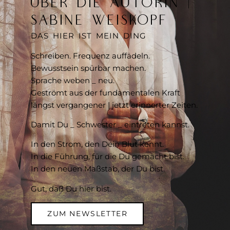
ÜBER DIE AUTORIN |
SABINE WEISKOPF
DAS HIER IST MEIN DING
Schreiben. Frequenz auffädeln.
Bewusstsein spürbar machen.
Sprache weben _ neu.
Geströmt aus der fundamentalen Kraft
längst vergangener | jetzt erinnerter Zeiten.
Damit Du _ Schwester _ eintreten kannst.
In den Strom, den Dein Blut kennt.
In die Führung, für die Du gemacht bist.
In den neuen Maßstab, der Du bist.
Gut, daß Du hier bist.
ZUM NEWSLETTER