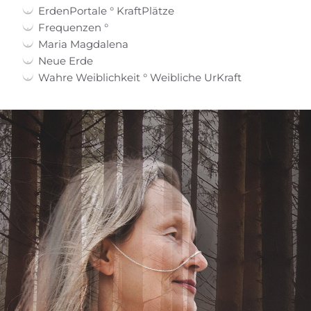
ErdenPortale ° KraftPlätze
Frequenzen °
Maria Magdalena
Neue Erde
Wahre Weiblichkeit ° Weibliche UrKraft