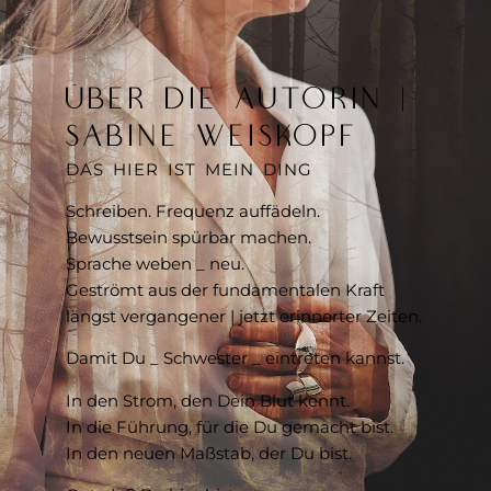
ÜBER DIE AUTORIN |
SABINE WEISKOPF
DAS HIER IST MEIN DING
Schreiben. Frequenz auffädeln.
Bewusstsein spürbar machen.
Sprache weben _ neu.
Geströmt aus der fundamentalen Kraft
längst vergangener | jetzt erinnerter Zeiten.
Damit Du _ Schwester _ eintreten kannst.
In den Strom, den Dein Blut kennt.
In die Führung, für die Du gemacht bist.
In den neuen Maßstab, der Du bist.