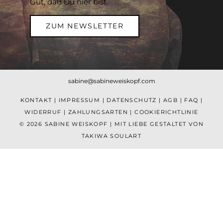
Gut, daß Du hier bist.
ZUM NEWSLETTER
sabine@sabineweiskopf.com
KONTAKT
|
IMPRESSUM
|
DATENSCHUTZ
|
AGB
|
FAQ
|
WIDERRUF
|
ZAHLUNGSARTEN
|
COOKIERICHTLINIE
© 2026 SABINE WEISKOPF | MIT LIEBE GESTALTET VON
TAKIWA SOULART