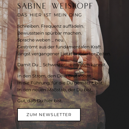
SABINE WEISKOPF
DAS HIER IST MEIN DING
Schreiben. Frequenz auffädeln.
Bewusstsein spürbar machen.
Sprache weben _ neu.
Geströmt aus der fundamentalen Kraft
längst vergangener | jetzt erinnerter Zeiten.
Damit Du _ Schwester _ eintreten kannst.
In den Strom, den Dein Blut kennt.
In die Führung, für die Du gemacht bist.
In den neuen Maßstab, der Du bist.
Gut, daß Du hier bist.
ZUM NEWSLETTER