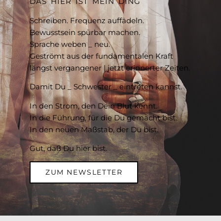
DAS HIER IST MEIN DING
Schreiben. Frequenz auffädeln.
Bewusstsein spürbar machen.
Sprache weben _ neu.
Geströmt aus der fundamentalen Kraft
längst vergangener | jetzt erinnerter Zeiten.
Damit Du _ Schwester _ eintreten kannst.
In den Strom, den Dein Blut kennt.
In die Führung, für die Du gemacht bist.
In den neuen Maßstab, der Du bist.
Gut, daß Du hier bist.
ZUM NEWSLETTER