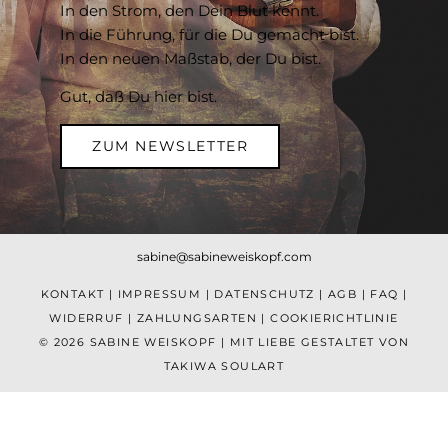
In den Strom, den Dein Blut kennt.
In die Führung, für die Du gemacht bist.
In den neuen Maßstab, der Du bist.
Gut, daß Du hier bist.
ZUM NEWSLETTER
sabine@sabineweiskopf.com
KONTAKT
|
IMPRESSUM
|
DATENSCHUTZ
|
AGB
|
FAQ
|
WIDERRUF
|
ZAHLUNGSARTEN
|
COOKIERICHTLINIE
© 2026 SABINE WEISKOPF | MIT LIEBE GESTALTET VON
TAKIWA SOULART