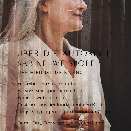
ÜBER DIE AUTORIN |
SABINE WEISKOPF
DAS HIER IST MEIN DING
Schreiben. Frequenz auffädeln.
Bewusstsein spürbar machen.
Sprache weben _ neu.
Geströmt aus der fundamentalen Kraft
längst vergangener | jetzt erinnerter Zeiten.
Damit Du _ Schwester _ eintreten kannst.