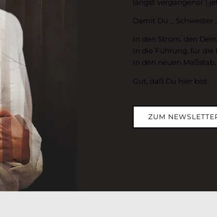
längst vergangener | jet
Damit Du _ Schwester _
In den Strom, den Dein
In die Führung, für die
In den neuen Maßstab, 
Gut, daß Du hier bist.
ZUM NEWSLETTE