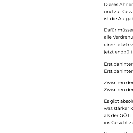
Dieses Ahnen
und zur Gew
ist die Aufga
Dafür müsse
alle Verdre
einer falsch
jetzt endgült
Erst dahinter
Erst dahinte
Zwischen den
Zwischen den
Es gibt absol
was stärker
als der GÖ
ins Gesicht z