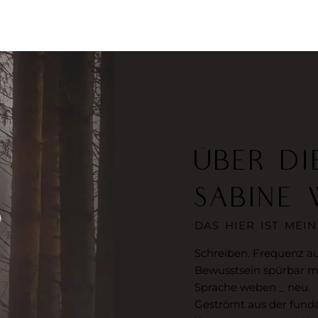
ÜBER DI
SABINE 
DAS HIER IST MEIN
Schreiben. Frequenz au
Bewusstsein spürbar 
Sprache weben _ neu.
Geströmt aus der fund