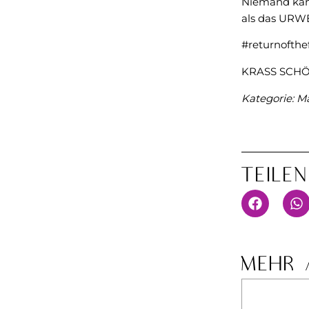
Niemand kan
als das URW
#returnofth
KRASS SCH
Kategorie:
Ma
Teile
MEHR 