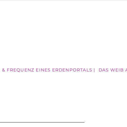
E & FREQUENZ EINES ERDENPORTALS |
DAS WEIB AN