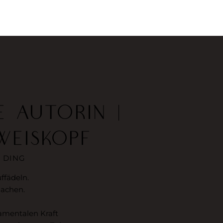
E AUTORIN |
WEISKOPF
 DING
ffädeln.
machen.
amentalen Kraft