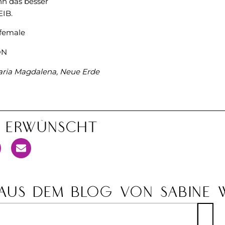
n das besser
EIB.
efemale
ÖN
ria Magdalena
,
Neue Erde
n Erwünscht
AUS DEM BLOG VON SABINE 