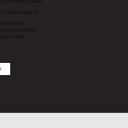
zt erinnerter Zeiten.
 eintreten kannst.
 Blut kennt.
 Du gemacht bist.
der Du bist.
R