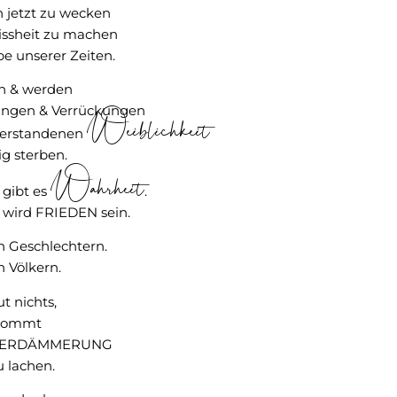
 jetzt zu wecken
issheit zu machen
be unserer Zeiten.
n & werden
hungen & Verrückungen
Weiblichkeit
 verstandenen
ig sterben.
Wahrheit
 gibt es
.
r wird FRIEDEN sein.
 Geschlechtern.
 Völkern.
ut nichts,
 kommt
TTERDÄMMERUNG
u lachen.