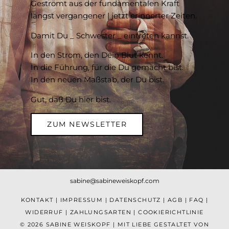
Geströmt aus der fundamentalen Kraft
längst vergangener | jetzt erinnerter Zeiten.
Damit Du _ Schwester _ eintreten kannst.
In den Strom, den Dein Blut kennt.
In die Führung, für die Du gemacht bist.
In den neuen Maßstab, der Du bist.
Gut, daß Du hier bist.
ZUM NEWSLETTER
sabine@sabineweiskopf.com
KONTAKT
|
IMPRESSUM
|
DATENSCHUTZ
|
AGB
|
FAQ
|
WIDERRUF
|
ZAHLUNGSARTEN
|
COOKIERICHTLINIE
© 2026 SABINE WEISKOPF | MIT LIEBE GESTALTET VON