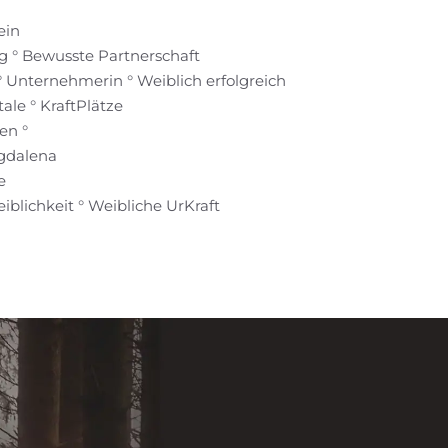
ein
 ° Bewusste Partnerschaft
° Unternehmerin ° Weiblich erfolgreich
ale ° KraftPlätze
en °
gdalena
e
blichkeit ° Weibliche UrKraft