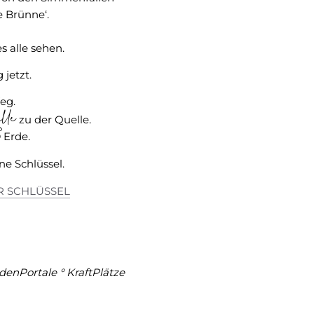
e Brünne‘.
s alle sehen.
jetzt.
eg.
lle
zu der Quelle.
Erde.
ne Schlüssel.
ER SCHLÜSSEL
denPortale ° KraftPlätze