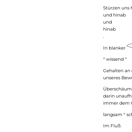
Stürzen uns 
und hinab
und
hinab
.
F
In blanker
° wissend °
Gehalten an
unseres Bewu
Überschäumen
darin unauf
immer dem G
langsam ° sc
Im Fluß.