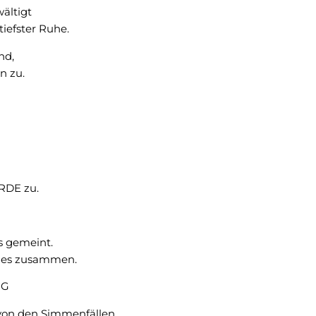
ältigt
tiefster Ruhe.
nd,
n zu.
RDE zu.
s gemeint.
les zusammen.
NG
 von den Simmenfällen