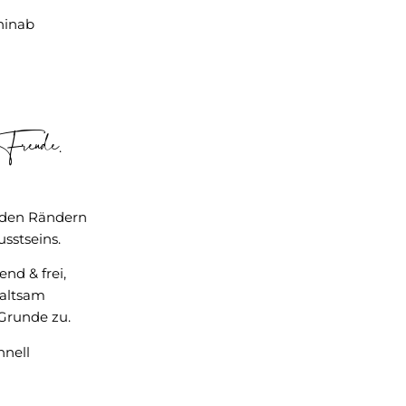
hinab
reude
.
 den Rändern
sstseins.
d & frei,
haltsam
runde zu.
hnell