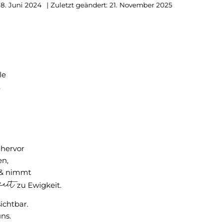
18. Juni 2024
| Zuletzt geändert: 21. November 2025
le
.
 hervor
en,
 & nimmt
eit
zu Ewigkeit.
ichtbar.
ns.