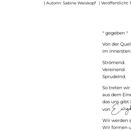
| Autorin:
Sabine Weiskopf
| Veröffentlicht:
° gegeben °
Von der Quel
im Innersten
Strömend.
Vereinend.
Sprudelnd.
So treten wir
aus dem Ein
das uns gibt
Ewigk
von
Wir werden s
Wir formen u