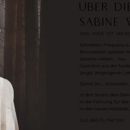
ÜBER DI
SABINE 
DAS HIER IST MEIN
Schreiben. Frequenz au
Bewusstsein spürbar 
Sprache weben _ neu.
Geströmt aus der fund
längst vergangener | jet
Damit Du _ Schwester _
In den Strom, den Dein
In die Führung, für die
In den neuen Maßstab, 
Gut, daß Du hier bist.