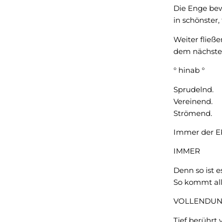
Die Enge bew
in schönster, 
Weiter fließe
dem nächste
° hinab °
Sprudelnd.
Vereinend.
Strömend.
Immer der E
IMMER
Denn so ist e
So kommt al
VOLLENDU
Tief berührt