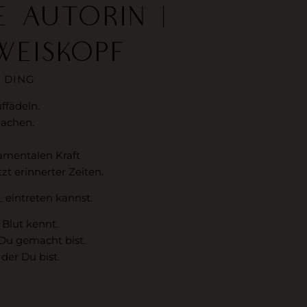
E AUTORIN |
WEISKOPF
 DING
ffädeln.
machen.
amentalen Kraft
zt erinnerter Zeiten.
 eintreten kannst.
 Blut kennt.
 Du gemacht bist.
der Du bist.