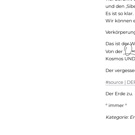
und den ‚Sib
Es ist so klar.
Wir können e
Verkörperung 
Das ist der W
Que
Von der
Kosmos UND 
Der vergesse
#source | D
Der Erde zu.
° immer °
Kategorie:
Er