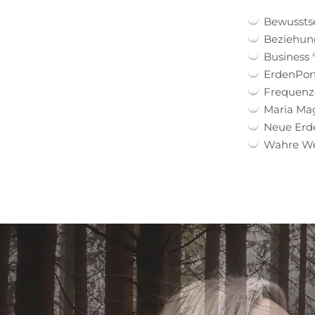
Bewussts
Beziehung
Business 
ErdenPort
Frequenz
Maria Ma
Neue Erd
Wahre Wei