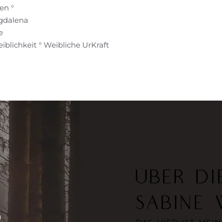
en °
gdalena
e
blichkeit ° Weibliche UrKraft
ÜBER DI
SABINE 