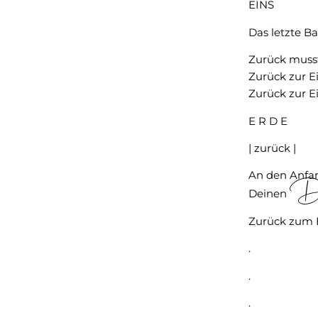
EINS
Das letzte B
Zurück musst
Zurück zur E
Zurück zur E
E R D E
| zurück |
An den Anfan
Di
Deinen
Zurück zum 
.
.
.