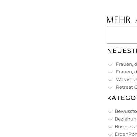
MEHR 
NEUEST
Frauen, d
Frauen, d
Was ist 
Retreat 
KATEGO
Bewussts
Beziehung
Business 
ErdenPort