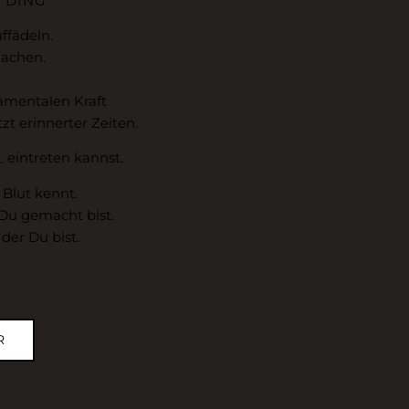
 DING
ffädeln.
machen.
amentalen Kraft
zt erinnerter Zeiten.
 eintreten kannst.
 Blut kennt.
 Du gemacht bist.
der Du bist.
R