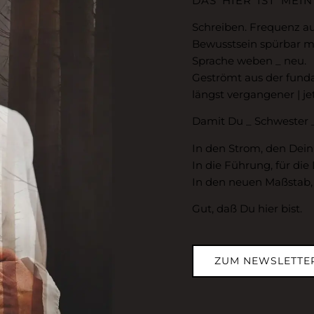
DAS HIER IST MEIN
Schreiben. Frequenz au
Bewusstsein spürbar 
Sprache weben _ neu.
Geströmt aus der fund
längst vergangener | jet
Damit Du _ Schwester _
In den Strom, den Dein
In die Führung, für die
In den neuen Maßstab, 
Gut, daß Du hier bist.
ZUM NEWSLETTE