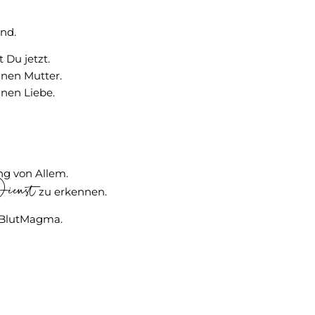
and.
 Du jetzt.
inen Mutter.
inen Liebe.
g von Allem.
enst
zu erkennen.
BlutMagma.