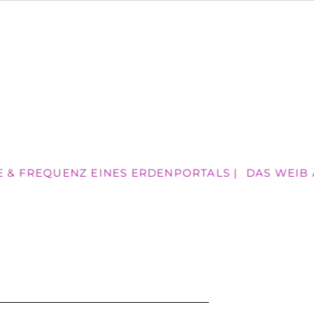
E & FREQUENZ EINES ERDENPORTALS |
DAS WEIB A