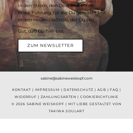
In den Strom, den Dein Blut kennt.
In die Führung, für die Du gemacht bist.
In den neuen Maßstab, der Du bist.
Gut, daß Du hier bist.
ZUM NEWSLETTER
sabine@sabineweiskopf.com
KONTAKT
|
IMPRESSUM
|
DATENSCHUTZ
|
AGB
|
FAQ
|
WIDERRUF
|
ZAHLUNGSARTEN
|
COOKIERICHTLINIE
© 2026 SABINE WEISKOPF | MIT LIEBE GESTALTET VON
TAKIWA SOULART