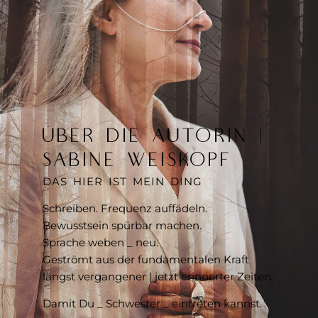
ÜBER DIE AUTORIN |
SABINE WEISKOPF
DAS HIER IST MEIN DING
Schreiben. Frequenz auffädeln.
Bewusstsein spürbar machen.
Sprache weben _ neu.
Geströmt aus der fundamentalen Kraft
längst vergangener | jetzt erinnerter Zeiten.
Damit Du _ Schwester _ eintreten kannst.