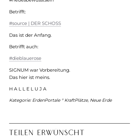
Betrifft:
#source | DER SCHOSS
Das ist der Anfang.
Betrifft auch:
#dieblauerose
SIGNUM war Vorbereitung.
Das hier ist meins.
H A L L E L U J A
Kategorie:
ErdenPortale ° KraftPlätze
,
Neue Erde
Teilen Erwünscht