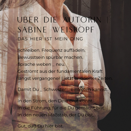
ÜBER DIE AUTORIN |
SABINE WEISKOPF
DAS HIER IST MEIN DING
Schreiben. Frequenz auffädeln.
Bewusstsein spürbar machen.
Sprache weben _ neu.
Geströmt aus der fundamentalen Kraft
längst vergangener | jetzt erinnerter Zeiten.
Damit Du _ Schwester _ eintreten kannst.
In den Strom, den Dein Blut kennt.
In die Führung, für die Du gemacht bist.
In den neuen Maßstab, der Du bist.
Gut, daß Du hier bist.