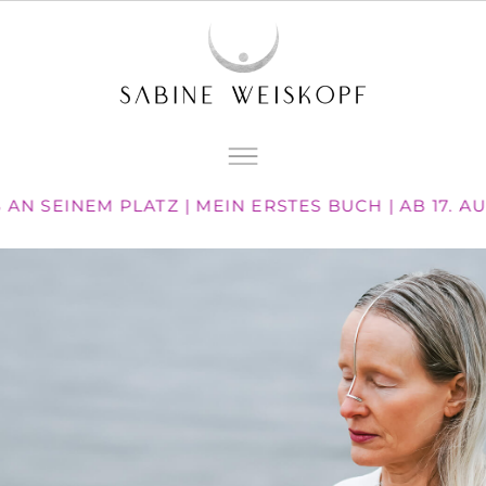
 AN SEINEM PLATZ | MEIN ERSTES BUCH | AB 17. 