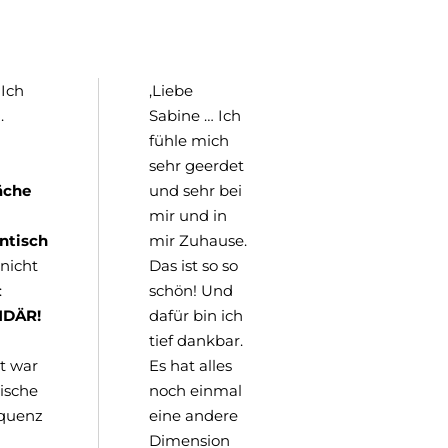
 Ich
‚Liebe
.
Sabine … Ich
fühle mich
sehr geerdet
äche
und sehr bei
mir und in
ntisch
mir Zuhause.
 nicht
Das ist so so
:
schön! Und
NDÄR!
dafür bin ich
tief dankbar.
t war
Es hat alles
gische
noch einmal
quenz
eine andere
Dimension