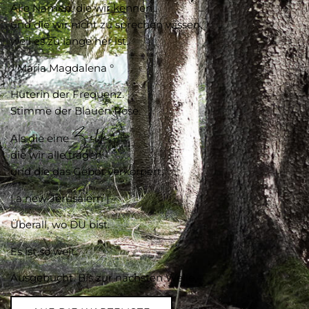
Alle Namen, die wir kennen
und die wir nicht zu sprechen wissen,
weil es zu lange her ist.
° Maria Magdalena °
Hüterin der Frequenz.
Stimme der Blauen Rose.
Zelle
Als die eine
,
die wir alle tragen
und die das Gebot verkörpert.
| a new Jerusalem |
Überall, wo DU bist.
Es ist so weit.
Ausgebucht. Bis zur nächsten Welle.