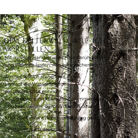
Dem KeltenWald will ich sie
vorstellen.
Mit meinen Händen will ich sie berühren
und strömen lassen, was versprochen ist.
Am See will ich stehen mit ihnen
und auf die Wasser schauen,
die unsere DNA erinnern
an die erste, schicksalhafte Zusammenkunft
und jede weitere davor & davor & davor.
Kraft der Einkehr | Rückverbindung gelebt
LEMURIEN | ATLANTIS