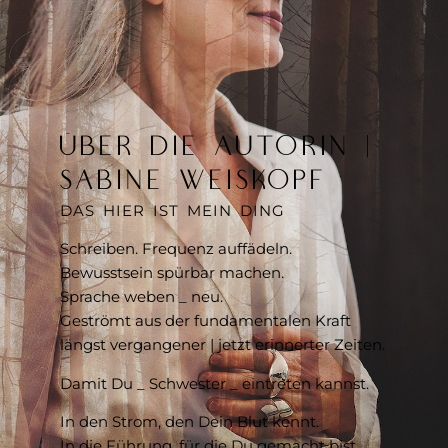
ÜBER DIE AUTORIN |
SABINE WEISKOPF
DAS HIER IST MEIN DING
Schreiben. Frequenz auffädeln.
Bewusstsein spürbar machen.
Sprache weben _ neu.
Geströmt aus der fundamentalen Kraft
längst vergangener | jetzt erinnerter Zeiten.
Damit Du _ Schwester _ eintreten kannst.
In den Strom, den Dein Blut kennt.
In die Führung, für die Du gemacht bist.