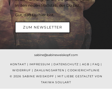
In den neuen Maßstab, der Du bist.
Gut, daß Du hier bist.
ZUM NEWSLETTER
sabine@sabineweiskopf.com
KONTAKT
|
IMPRESSUM
|
DATENSCHUTZ
|
AGB
|
FAQ
|
WIDERRUF
|
ZAHLUNGSARTEN
|
COOKIERICHTLINIE
© 2026 SABINE WEISKOPF | MIT LIEBE GESTALTET VON
TAKIWA SOULART